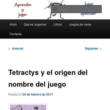
Ir
aprender y jugar
al
Busc
contenido
principal
jugamos
Menú
Inicio
Qué es Jugamos
Libros
Juegos de mesa
principal
Contacta
Navegación
←
Anterior
Siguiente
→
de
entradas
Tetractys y el origen del
nombre del juego
Posted on
20 de febrero de 2017