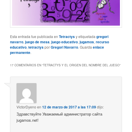
Esta entrada fue publicada en
Tetractys
y etiquetada
gregori
navarro
,
juego de mesa
,
juego educativo
,
jugamos
,
recurso
educativo
,
tetractys
por
Gregori Navarro
. Guarda
enlace
permanente
.
17 COMENTARIOS EN “
TETRACTYS Y EL ORIGEN DEL NOMBRE DEL JUEGO
”
VictorDyeno
en
12 de marzo de 2017 a las 17:09
dijo:
Здравствуйте Уважаемый администратор сайта
jugamos.net!