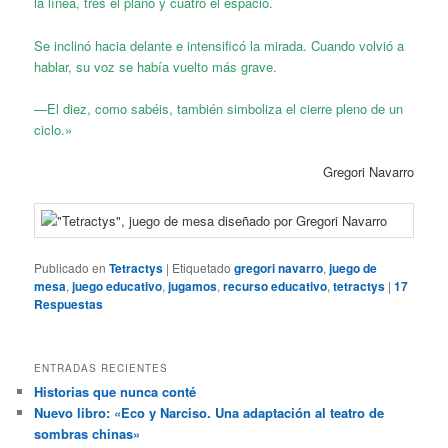
la línea, tres el plano y cuatro el espacio.
Se inclinó hacia delante e intensificó la mirada. Cuando volvió a
hablar, su voz se había vuelto más grave.
—El diez, como sabéis, también simboliza el cierre pleno de un
ciclo.»
Gregori Navarro
Publicado en
Tetractys
|
Etiquetado
gregori navarro
,
juego de
mesa
,
juego educativo
,
jugamos
,
recurso educativo
,
tetractys
|
17
Respuestas
ENTRADAS RECIENTES
Historias que nunca conté
Nuevo libro: «Eco y Narciso. Una adaptación al teatro de
sombras chinas»