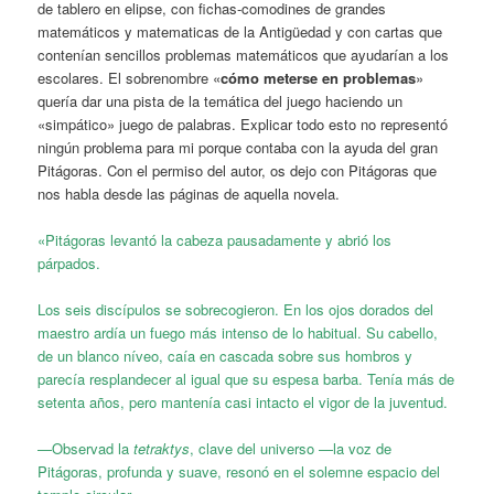
de tablero en elipse, con fichas-comodines de grandes
matemáticos y matematicas de la Antigüedad y con cartas que
contenían sencillos problemas matemáticos que ayudarían a los
escolares. El sobrenombre «
cómo meterse en problemas
»
quería dar una pista de la temática del juego haciendo un
«simpático» juego de palabras. Explicar todo esto no representó
ningún problema para mi porque contaba con la ayuda del gran
Pitágoras. Con el permiso del autor, os dejo con Pitágoras que
nos habla desde las páginas de aquella novela.
«Pitágoras levantó la cabeza pausadamente y abrió los
párpados.
Los seis discípulos se sobrecogieron. En los ojos dorados del
maestro ardía un fuego más intenso de lo habitual. Su cabello,
de un blanco níveo, caía en cascada sobre sus hombros y
parecía resplandecer al igual que su espesa barba. Tenía más de
setenta años, pero mantenía casi intacto el vigor de la juventud.
—Observad la
tetraktys
, clave del universo —la voz de
Pitágoras, profunda y suave, resonó en el solemne espacio del