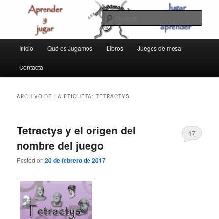
Ir
Ir
aprender y jugar
al
al
Busc
contenido
contenido
principal
secundario
jugamos
Menú
Inicio
Qué es Jugamos
Libros
Juegos de mesa
principal
Contacta
ARCHIVO DE LA ETIQUETA:
TETRACTYS
Tetractys y el origen del
17
nombre del juego
Posted on
20 de febrero de 2017