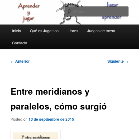
Ir
aprender y jugar
al
Busc
contenido
principal
jugamos
Menú
Inicio
Qué es Jugamos
Libros
Juegos de mesa
principal
Contacta
Navegación
←
Anterior
Siguiente
→
de
entradas
Entre meridianos y
paralelos, cómo surgió
Posted on
13 de septiembre de 2015