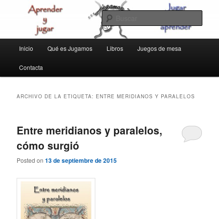
Ir
Ir
aprender y jugar
al
al
Busc
contenido
contenido
principal
secundario
jugamos
Menú
Inicio
Qué es Jugamos
Libros
Juegos de mesa
principal
Contacta
ARCHIVO DE LA ETIQUETA:
ENTRE MERIDIANOS Y PARALELOS
Entre meridianos y paralelos,
cómo surgió
Posted on
13 de septiembre de 2015