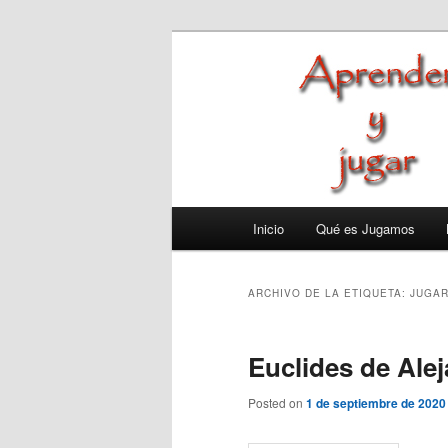
Ir
Ir
aprender y jugar
al
al
contenido
contenido
jugamos
principal
secundario
Menú
Inicio
Qué es Jugamos
principal
ARCHIVO DE LA ETIQUETA:
JUGAR
Euclides de Alej
Posted on
1 de septiembre de 2020