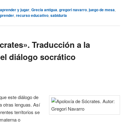
aprender y jugar
,
Grecia antigua
,
gregori navarro
,
juego de mesa
,
aprender
,
recurso educativo
,
sabiduria
crates». Traducción a la
el diálogo socrático
ue este diálogo de
a otras lenguas. Así
entes territorios se
a materna o