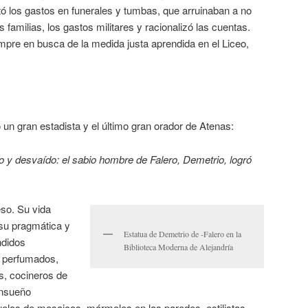
itó los gastos en funerales y tumbas, que arruinaban a no
s familias, los gastos militares y racionalizó las cuentas.
mpre en busca de la medida justa aprendida en el Liceo,
 un gran estadista y el último gran orador de Atenas:
 y desvaído: el sabio hombre de Falero, Demetrio, logró
eso. Su vida
 su pragmática y
Estatua de Demetrio de -Falero en la
ndidos
Biblioteca Moderna de Alejandría
 perfumados,
es, cocineros de
ensueño
suelos de mosaicos, mármoles en las paredes, estilistas