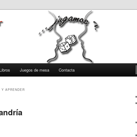
Libros
Juegos de mesa
Contacta
 Y APRENDER
andría