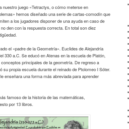
a nuestro juego «Tetractys, o cómo meterse en
blemas» hemos diseñado una serie de cartas-comodín que
miten a los jugadores disponer de una ayuda en caso de
 no den con la respuesta correcta. En total son diez
tigüedad.
rado el «padre de la Geometría». Euclides de Alejandría
del 330 a.C. Se educó en Atenas en la escuela de Platón,
conceptos principales de la geometría. De regreso a
eó su propia escuela durante el reinado de Ptolomeo I Sóter.
ue le enseñara una forma más abreviada para aprender
 más famoso de la historia de las matemáticas,
to por 13 libros.