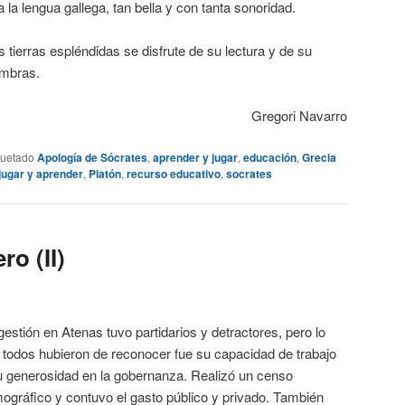
 la lengua gallega, tan bella y con tanta sonoridad.
ierras espléndidas se disfrute de su lectura y de su
ombras.
Gregori Navarro
quetado
Apología de Sócrates
,
aprender y jugar
,
educación
,
Grecia
jugar y aprender
,
Platón
,
recurso educativo
,
socrates
ro (II)
gestión en Atenas tuvo partidarios y detractores, pero lo
 todos hubieron de reconocer fue su capacidad de trabajo
u generosidad en la gobernanza. Realizó un censo
ográfico y contuvo el gasto público y privado. También