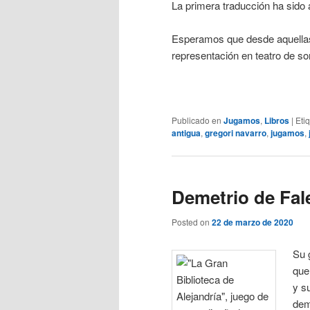
La primera traducción ha sido a
Esperamos que desde aquellas t
representación en teatro de s
Publicado en
Jugamos
,
Libros
|
Eti
antigua
,
gregori navarro
,
jugamos
,
Demetrio de Fale
Posted on
22 de marzo de 2020
Su 
que
y s
dem