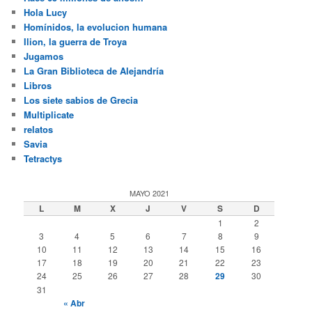
Hola Lucy
Homínidos, la evolucion humana
Ilion, la guerra de Troya
Jugamos
La Gran Biblioteca de Alejandría
Libros
Los siete sabios de Grecia
Multiplicate
relatos
Savia
Tetractys
MAYO 2021
L
M
X
J
V
S
D
1
2
3
4
5
6
7
8
9
10
11
12
13
14
15
16
17
18
19
20
21
22
23
24
25
26
27
28
29
30
31
« Abr