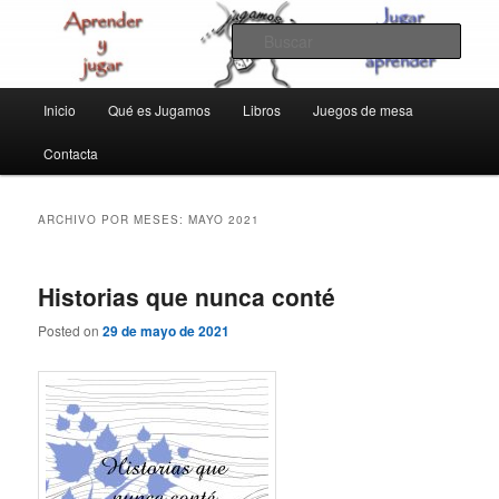
Ir
Ir
aprender y jugar
al
al
Busc
contenido
contenido
principal
secundario
jugamos
Menú
Inicio
Qué es Jugamos
Libros
Juegos de mesa
principal
Contacta
ARCHIVO POR MESES:
MAYO 2021
Historias que nunca conté
Posted on
29 de mayo de 2021