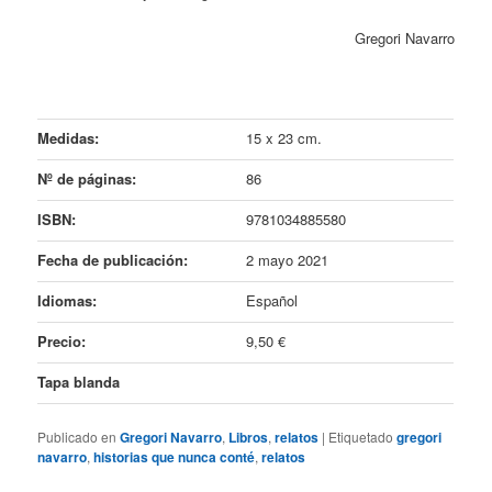
Gregori Navarro
Medidas:
15 x 23 cm.
Nº de páginas:
86
ISBN:
9781034885580
Fecha de publicación:
2 mayo 2021
Idiomas:
Español
Precio:
9,50 €
Tapa blanda
Publicado en
Gregori Navarro
,
Libros
,
relatos
|
Etiquetado
gregori
navarro
,
historias que nunca conté
,
relatos