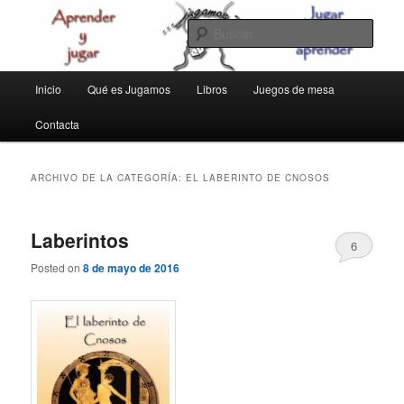
Ir
Ir
aprender y jugar
al
al
Busc
contenido
contenido
principal
secundario
jugamos
Menú
Inicio
Qué es Jugamos
Libros
Juegos de mesa
principal
Contacta
ARCHIVO DE LA CATEGORÍA:
EL LABERINTO DE CNOSOS
Laberintos
6
Posted on
8 de mayo de 2016