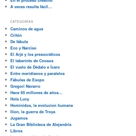
En el proceso creativo
A veces resulta fácil…
CATEGORÍAS
Caminos de agua
Critón
De fábula
Eco y Narciso
El Arjé y los presocráticos
El laberinto de Cnosos
El vuelo de Dédalo e Ícaro
Entre meridianos y paralelos
Fábulas de Esopo
Gregori Navarro
Hace 65 millones de años…
Hola Lucy
Homínidos, la evolucion humana
Ilion, la guerra de Troya
Jugamos
La Gran Biblioteca de Alejandría
Libros