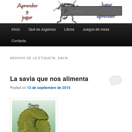
Ir
Ir
aprender y jugar
al
al
Busc
contenido
contenido
principal
secundario
jugamos
Menú
Inicio
Qué es Jugamos
Libros
Juegos de mesa
principal
Contacta
ARCHIVO DE LA ETIQUETA:
SAVIA
La savia que nos alimenta
Posted on
13 de septiembre de 2015